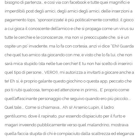
bisogno di partenza… e così via con facebook e tutte quei magnifici e
imperdibili post degli amici, degli amici degli amici, delle inserzioni a
pagamento (ops, ‘sponsorizzate’ è più politicalmente corretto), il gioco
a cui gioca il conoscente dell’amico e che si propaga come un virus su
tutte le cerchie e le conoscenze, ma non vi preoccupate che, si è un
ospite un po’ invadente, ma lo fa con cortesia, anzi vi dice “Ehi! Guarda
che quel tuo amico sta giocando con me, e visto che lo fa lui, che non
sarà mica stupido (sta nelle tue cerchie! E tu non hai scelto di inserirci
quel tipo di persone… VERO!), mi autorizza a invitarti a giocare anche a
te! Eh si, è proprio galante questo giochino o questa app, peccato che
poi ti rubi qualcosa, tempo ed attenzione in primis… E’ proprio come
quell’affascinante personaggio che seguivo quando ero più piccolo….
Quel tale…. Come si chiamava… Ah si! Arsenio Lupin, il ladro
gentiluomo, dove il rapinato, pur essendo dispiaciuto per il furto e
magari inveendo pubblicamente verso quel malandrino, mostrava
quella faccia stupita di chi è compiaciuto dalla scaltrezza ed eleganza