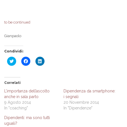
to be continued
Gianpaolo
Condividi:
Fai
Fai
Fai
clic
clic
clic
qui
per
qui
per
condividere
per
condividere
su
condividere
su
Facebook
su
Twitter
(Si
LinkedIn
Correlati
(Si
apre
(Si
apre
in
apre
L’importanza dell’ascolto
Dipendenza da smartphone:
in
una
in
anche in sala parto
i segnali
una
nuova
una
nuova
finestra)
nuova
9 Agosto 2014
20 Novembre 2014
finestra)
finestra)
In "coaching"
In "Dipendenze"
Dipendenti: ma sono tutti
uguali?