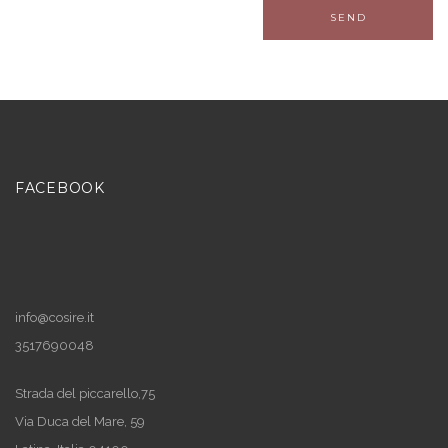
FACEBOOK
info@cosire.it
3517690048
Strada del piccarello,75
Via Duca del Mare, 59