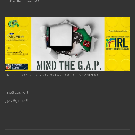
Latina
,
Italia
04100
PROGETTO SUL DISTURBO DA GIOCO D'AZZARDO
info@cosire.it
3517690048