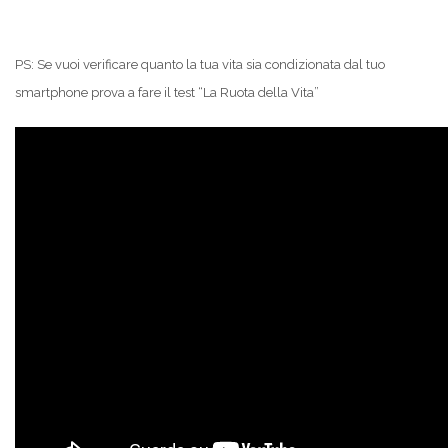
PS: Se vuoi verificare quanto la tua vita sia condizionata dal tuo
smartphone prova a fare il test “La Ruota della Vita”