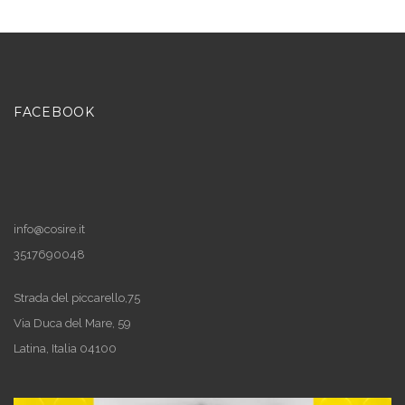
FACEBOOK
info@cosire.it
3517690048
Strada del piccarello,75
Via Duca del Mare, 59
Latina
,
Italia
04100