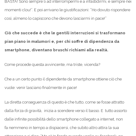
BASTA! Sono sempre li ad interrompermi e a infastidirmi, e sempre nei
momenti clou!”. E poi arrivano le giustificazioni: “Ho dovuto rispondere
così, almeno lo capiscono che devono lasciarmi in pace!”
Ciò che succede è che le gentili interruzioni si trasformano
pian piano in malumori e, per chi soffre di dipendenza da
smartphone, diventano bruschi richiami alla realtà.
Come procede questa avvincente, ma triste, vicenda?
Che a un certo punto il dipendente da smartphone ottiene ciò che
vuole: venir lasciano finalmente in pace!
La diretta conseguenza di questo è che tutto, come se fosse attratto
dalla forza di gravità, inizia a scendere verso il basso. E tutto assorto
dalle infinite possibilità dello smartphone collegato a internet, non
fa nemmeno in tempo a dispiacersi, che subito altro attira la sua