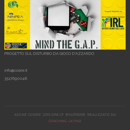
PROGETTO SUL DISTURBO DA GIOCO D'AZZARDO
info@cosire.it
3517690048
ASS.NE COSIRE' 2015-2016 CF 91140700591. REALIZZATO DA
COACHING LATINA