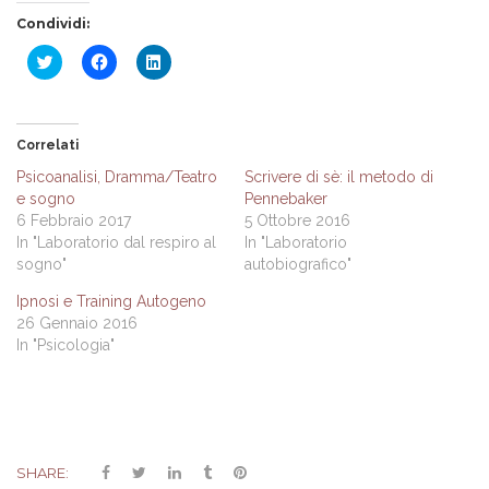
Condividi:
Fai
Fai
Fai
clic
clic
clic
qui
per
qui
per
condividere
per
condividere
su
condividere
su
Facebook
su
Twitter
(Si
LinkedIn
Correlati
(Si
apre
(Si
apre
in
apre
Psicoanalisi, Dramma/Teatro
Scrivere di sè: il metodo di
in
una
in
e sogno
Pennebaker
una
nuova
una
nuova
finestra)
nuova
6 Febbraio 2017
5 Ottobre 2016
finestra)
finestra)
In "Laboratorio dal respiro al
In "Laboratorio
sogno"
autobiografico"
Ipnosi e Training Autogeno
26 Gennaio 2016
In "Psicologia"
SHARE: