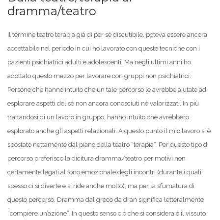
dramma/teatro
Il termine teatro terapia già di per sé discutibile, poteva essere ancora
accettabile nel periodo in cui ho lavorato con queste tecniche con i
pazienti psichiatrici adulti e adolescenti. Ma negli ultimi anni ho
adottato questo mezzo per lavorare con gruppi non psichiatrici.
Persone che hanno intuito che un tale percorso le avrebbe aiutate ad
esplorare aspetti del sè non ancora conosciuti nè valorizzati. In più
trattandosi di un lavoro in gruppo, hanno intuito che avrebbero
esplorato anche gli aspetti relazionali. A questo punto il mio lavoro si è
spostato nettamente dal piano della teatro “terapia”. Per questo tipo di
percorso preferisco la dicitura dramma/teatro per motivi non
certamente legati al tono emozionale degli incontri (durante i quali
spesso ci si diverte e si ride anche molto), ma per la sfumatura di
questo percorso. Dramma dal greco da dran significa letteralmente
“compiere un’azione”. In questo senso ciò che si considera è il vissuto