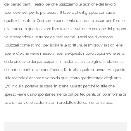
dei partecipanti. Teatro, perché utilizziamo le tecniche del lavoro
scenico e testi per lo più teatrali. Il lavoro che il gruppo compie è
quello di tessitura. Così come per dar vita un tessuto occorrono l’ordito
e la trama, in questo lavoro l’ordito dei vissuti delle persone del gruppo
va intessendosi alle trame dei testi teatrali. I testi scelti vengono
utilizzati come stimoli per ispirare la scrittura, le improvvisazioni e le
scene. Ciò che viene messo in scena è questo nuovo copione che esita
dalla creatività dei partecipanti. In sostanza la vita e gli stili relazionali
dei partecipanti diventano l’opera d’arte alla quale si lavora. Ma questo
stile teatrale è ancora diverso da quel teatro sperimentale degli anni
„70 in cui si portava se stessi in scena. Questo perché lo stile che
spesso viene usato spontaneamente dal partecipanti, un po’ informa di
sè e un po’ viene trasformato in prodotto esteticamente fruibile.