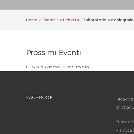
Home
Eventi
etichetta
laboratorio autobiografi
Prossimi Eventi
Non ci sono eventi con questo tag
FACEBOOK
info@cosir
3517690
Strada del
Via Duca 