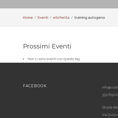
Home
Eventi
etichetta
training autogeno
Prossimi Eventi
Non ci sono eventi con questo tag
FACEBOOK
info@cosir
3517690
Strada del
Via Duca 