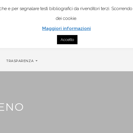
istiche e per segnalare testi bibliografici da rivenditori terzi. Scor
dei cookie.
Maggiori informazioni
Accetto
NTATTI
GENOGRAMMA MOBILE PER COPPIA
TRASPARENZA
GENO