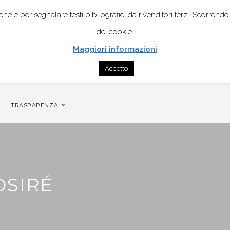
istiche e per segnalare testi bibliografici da rivenditori terzi. Scor
dei cookie.
Maggiori informazioni
Accetto
NTATTI
GENOGRAMMA MOBILE PER COPPIA
TRASPARENZA
OSIRÉ