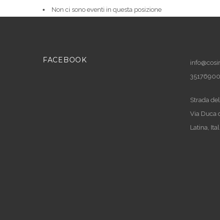
Non ci sono eventi in questa posizione
FACEBOOK
info@cosir
3517690
Strada del
Via Duca 
Latina
,
Ital