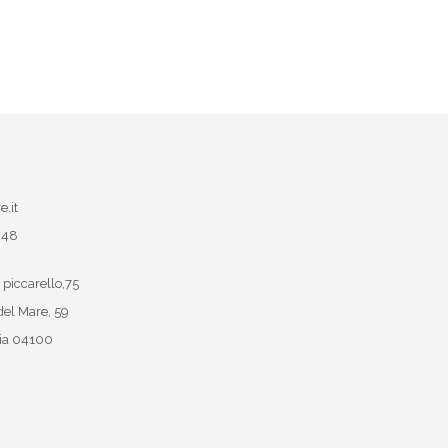
e.it
048
 piccarello,75
del Mare, 59
ia
04100