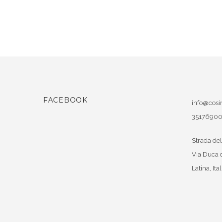
FACEBOOK
info@cosir
3517690
Strada del
Via Duca 
Latina
,
Ital