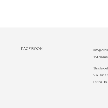
FACEBOOK
info@cosir
3517690
Strada del
Via Duca 
Latina
,
Ital