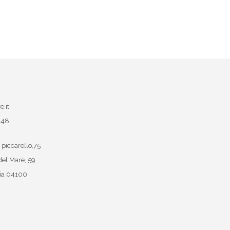
e.it
048
 piccarello,75
del Mare, 59
ia
04100