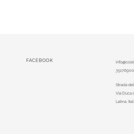
FACEBOOK
info@cosir
3517690
Strada del
Via Duca 
Latina
,
Ital