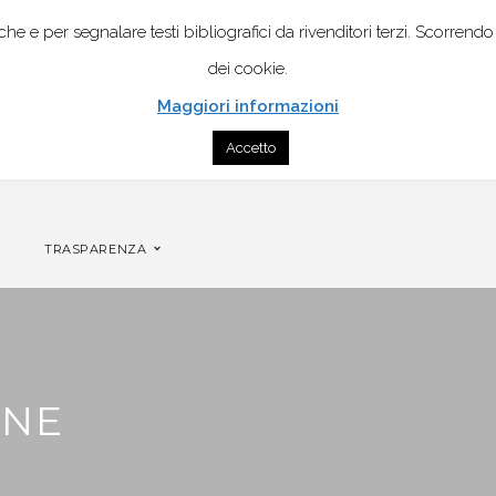
istiche e per segnalare testi bibliografici da rivenditori terzi. Scor
dei cookie.
Maggiori informazioni
Accetto
CONTATTI
GENOGRAMMA MOBILE PER COPPIA
TRASPARENZA
ONE