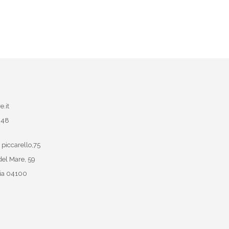
e.it
048
 piccarello,75
del Mare, 59
ia
04100