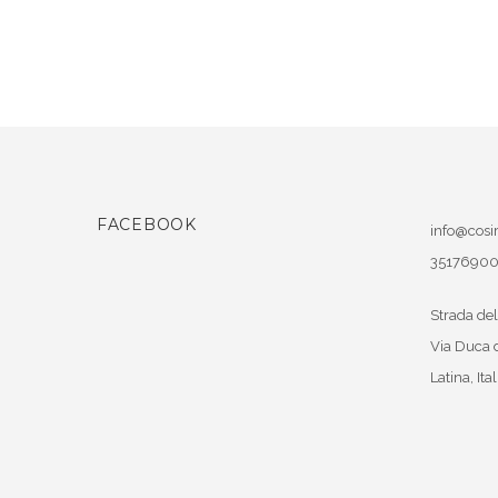
FACEBOOK
info@cosir
3517690
Strada del
Via Duca 
Latina
,
Ital