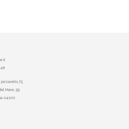
e.it
048
 piccarello,75
del Mare, 59
ia
04100