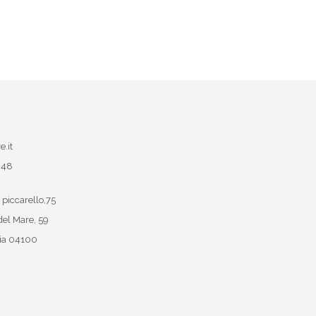
e.it
048
 piccarello,75
del Mare, 59
ia
04100