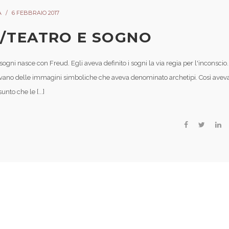
A
6 FEBBRAIO 2017
A/TEATRO E SOGNO
sogni nasce con Freud. Egli aveva definito i sogni la via regia per l'inconscio.
revano delle immagini simboliche che aveva denominato archetipi. Così avev
nto che le [...]