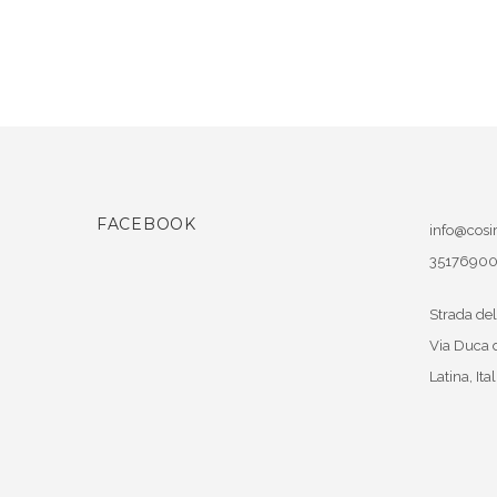
FACEBOOK
info@cosir
3517690
Strada del
Via Duca 
Latina
,
Ital