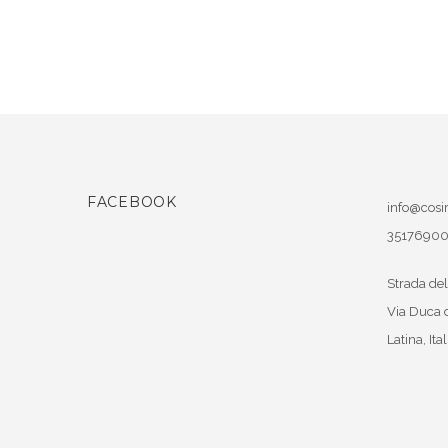
FACEBOOK
info@cosir
3517690
Strada del
Via Duca 
Latina
,
Ital