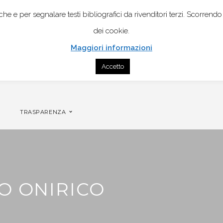
istiche e per segnalare testi bibliografici da rivenditori terzi. Scor
dei cookie.
Maggiori informazioni
Accetto
CONTATTI
GENOGRAMMA MOBILE PER COPPIA
TRASPARENZA
O ONIRICO