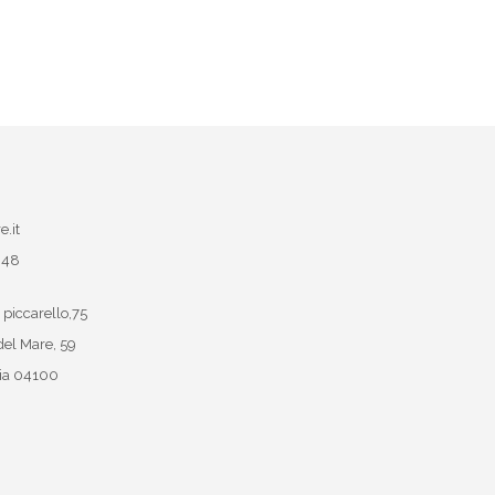
e.it
048
 piccarello,75
del Mare, 59
ia
04100