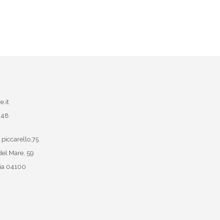
e.it
048
 piccarello,75
del Mare, 59
ia
04100