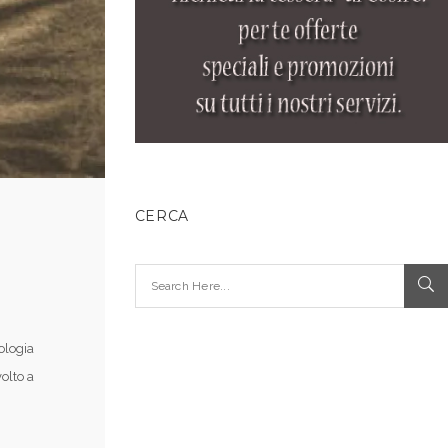
CERCA
ologia
volto a