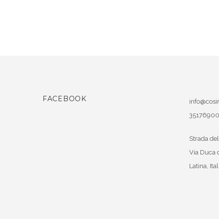
FACEBOOK
info@cosir
3517690
Strada del
Via Duca 
Latina
,
Ital