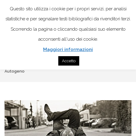
Questo sito utilizza i cookie per i propri servizi, per analisi
statistiche e per segnalare testi bibliografici da rivenditori terzi.
Scorrendo la pagina o cliccando qualsiasi suo elemento
acconsenti all'uso dei cookie.
Maggiori informazioni
Home
BenesserePsicologico
Accetto
Rilassamento psico-fisico: come raggiungerlo con il Training
Autogeno