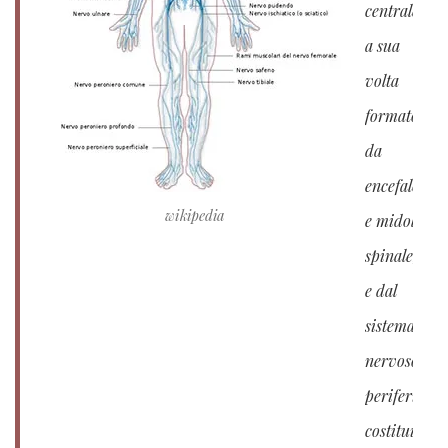
centrale,
a sua
volta
formato
da
encefalo
wikipedia
e midollo
spinale,
e dal
sistema
nervoso
periferico,
costituito