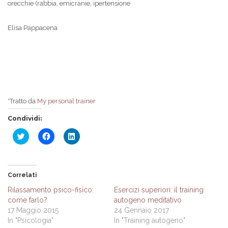
orecchie (rabbia, emicranie, ipertensione
Elisa Pappacena
*Tratto da
My personal trainer
Condividi:
Fai
Fai
Fai
clic
clic
clic
qui
per
qui
per
condividere
per
condividere
su
condividere
su
Facebook
su
Twitter
(Si
LinkedIn
Correlati
(Si
apre
(Si
apre
in
apre
Rilassamento psico-fisico:
Esercizi superiori: il training
in
una
in
come farlo?
autogeno meditativo
una
nuova
una
nuova
finestra)
nuova
17 Maggio 2015
24 Gennaio 2017
finestra)
finestra)
In "Psicologia"
In "Training autogeno"