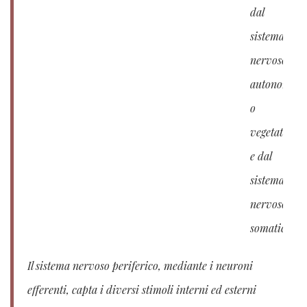
dal
sistema
nervoso
autonomo
o
vegetativo
e dal
sistema
nervoso
somatico.
Il sistema nervoso periferico, mediante i neuroni
efferenti, capta i diversi stimoli interni ed esterni