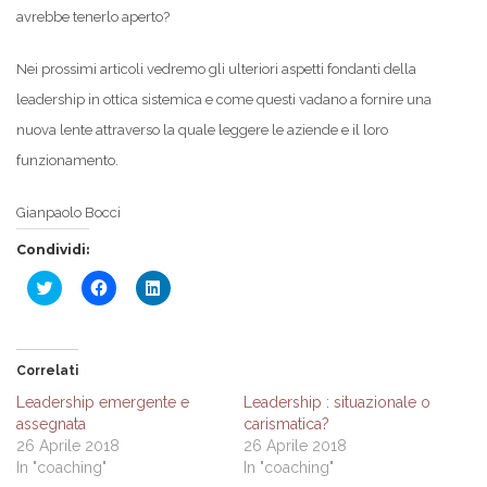
avrebbe tenerlo aperto?
Nei prossimi articoli vedremo gli ulteriori aspetti fondanti della
leadership in ottica sistemica e come questi vadano a fornire una
nuova lente attraverso la quale leggere le aziende e il loro
funzionamento.
Gianpaolo Bocci
Condividi:
Fai
Fai
Fai
clic
clic
clic
qui
per
qui
per
condividere
per
condividere
su
condividere
su
Facebook
su
Twitter
(Si
LinkedIn
Correlati
(Si
apre
(Si
apre
in
apre
Leadership emergente e
Leadership : situazionale o
in
una
in
assegnata
carismatica?
una
nuova
una
nuova
finestra)
nuova
26 Aprile 2018
26 Aprile 2018
finestra)
finestra)
In "coaching"
In "coaching"