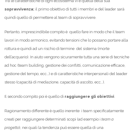
Tra le caratteristiche di ogni ecosistema vi è quella della sua
sopravvivenza:
il primo obiettivo di tutti i membri e del leader sarà
quindi quello di permettere al team di sopravvivere.
Pertanto, imprescindibile compito è quello fare in modo che il team
lavori in modo armonico, evitando tensioni che lo possano portare alla
rottura e quindi ad un rischio di termine del sistema (morte
dell’acquario). In aiuto vengono sicuramente tutta una serie di tecniche
ad hoc (team building, gestione dei conflitti, comunicazione efficace,
gestione del tempo, ecc…) e di caratteristiche interpersonali del leader
stesso (capacità di mediazione, capacità di ascolto, ecc…).
Il secondo compito poi è quello di
raggiungere gli obiettivi
.
Ragionamento differente è quello inerente i team specificatamente
creati per raggiungere determinati scopi (ad esempio i
team a
progetto
), nei quali la tendenza può essere quella di una