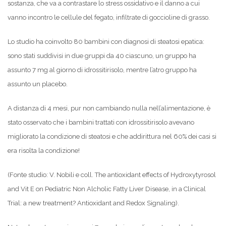
sostanza, che va a contrastare lo stress ossidativo e il danno a cui
vanno incontro le cellule del fegato, infiltrate di goccioline di grasso.
Lo studio ha coinvolto 80 bambini con diagnosi di steatosi epatica:
sono stati suddivisi in due gruppi da 40 ciascuno, un gruppo ha
assunto 7 mg al giorno di idrossitirisolo, mentre l’atro gruppo ha
assunto un placebo.
A distanza di 4 mesi, pur non cambiando nulla nell’alimentazione, è
stato osservato che i bambini trattati con idrossitirisolo avevano
migliorato la condizione di steatosi e che addirittura nel 60% dei casi si
era risolta la condizione!
(Fonte studio: V. Nobili e coll. The antioxidant effects of Hydroxytyrosol
and Vit E on Pediatric Non Alcholic Fatty Liver Disease, in a Clinical
Trial: a new treatment? Antioxidant and Redox Signaling).