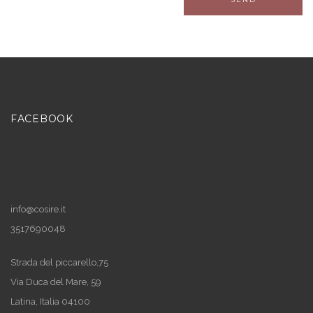
FACEBOOK
info@cosire.it
3517690048
Strada del piccarello,75
Via Duca del Mare, 59
Latina
,
Italia
04100