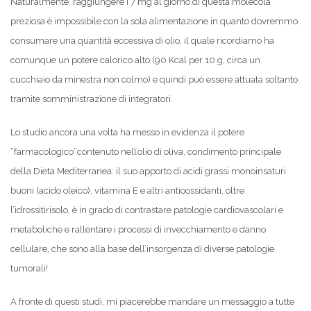
Naturalmente, raggiungere i 7 mg al giorno di questa molecola
preziosa è impossibile con la sola alimentazione in quanto dovremmo
consumare una quantità eccessiva di olio, il quale ricordiamo ha
comunque un potere calorico alto (90 Kcal per 10 g, circa un
cucchiaio da minestra non colmo) e quindi può essere attuata soltanto
tramite somministrazione di integratori.
Lo studio ancora una volta ha messo in evidenza il potere
“farmacologico”contenuto nell’olio di oliva, condimento principale
della Dieta Mediterranea: il suo apporto di acidi grassi monoinsaturi
buoni (acido oleico), vitamina E e altri antioossidanti, oltre
l’idrossitirisolo, è in grado di contrastare patologie cardiovascolari e
metaboliche e rallentare i processi di invecchiamento e danno
cellulare, che sono alla base dell’insorgenza di diverse patologie
tumorali!
A fronte di questi studi, mi piacerebbe mandare un messaggio a tutte