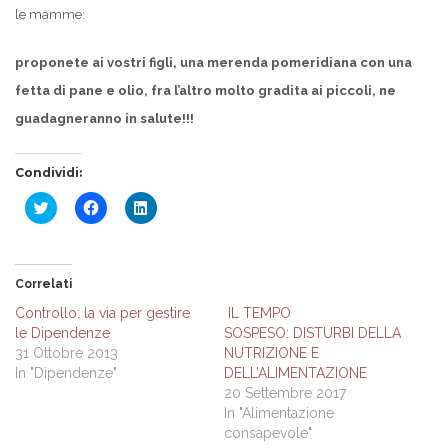
le mamme:
proponete ai vostri figli, una merenda pomeridiana con una
fetta di pane e olio, fra l’altro molto gradita ai piccoli, ne
guadagneranno in salute!!!
Condividi:
Fai
Fai
Fai
clic
clic
clic
qui
per
qui
per
condividere
per
condividere
su
condividere
su
Facebook
su
Twitter
(Si
LinkedIn
Correlati
(Si
apre
(Si
apre
in
apre
Controllo: la via per gestire
IL TEMPO
in
una
in
le Dipendenze
SOSPESO: DISTURBI DELLA
una
nuova
una
nuova
finestra)
nuova
31 Ottobre 2013
NUTRIZIONE E
finestra)
finestra)
In "Dipendenze"
DELL’ALIMENTAZIONE
20 Settembre 2017
In "Alimentazione
consapevole"