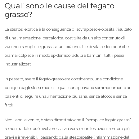
Quali sono le cause del fegato
grasso?
La steatosi epatica è la conseguenza di sovrappeso e obesità (risultato
di un’alimentazione ipercalorica, costituita da un alto contenuto di
zuccheri semplici e grassi saturi, più uno stile di vita sedentario) che
oramai colpisce in modo epidemico, adulti e bambini, tutti i paesi
industrializzati!
In passato, avere il fegato grasso era considerato, una condizione
benigna dagli stessi medici, i quali consigliavano sommariamente ai
pazienti di seguire un’alimentazione più sana, senza alcool e senza
fritti!
Negli anni a venire, è stato dimostrato che il “semplice fegato grasso”,
se non trattato, può evolvere via via verso manifestazioni sempre più
gravi e irreversibili, passando dalla steatoepatite (infiammazione del