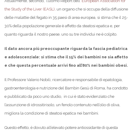
Attualmente, secondo, l’ultimo Report dell’
European Association for
the Study of the Liver (EASL),
un organo che si occupa della diffusione
delle malattie del fegato in 35 paesi di area europea, si stima che il 25-
30% della popolazione generale è affetto da steatosi epatica e, per
quanto riguarda il nostro paese, uno su tre individui ne è colpito.
Il dato ancora più preoccupante riguarda la fascia pediatrica
e adolescenziale: si stima che il 15% dei bambini ne sia affetto
e che questa percentuale arrivi fino all’80% nei bambini obesi.
Il Professore Valerio Nobili, ricercatore e responsabile di epatologia,
gastroenterologia e nutrizione del Bambin Gesù di Roma, ha condotto
e pubblicato da poco uno studio, in cui è stato evidenziato che
l’assunzione di idrossitirisolo, un fenolo contenuto nell’olio di oliva,
migliora la condizione di steatosi epatica nei bambini.
Questo effetto, è dovuto all’elevato potere antiossidante di questa