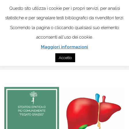
Questo sito utilizza i cookie per i propri servizi, per analisi
statistiche e per segnalare testi bibliografici da rivenditori terzi.
Scorrendo la pagina o cliccando qualsiasi suo elemento
acconsenti all'uso dei cookie.
Maggiori informazioni
Home
Alimentazione consapevole
Accetto
Steatosi epatica o più comunemente “fegato grasso”