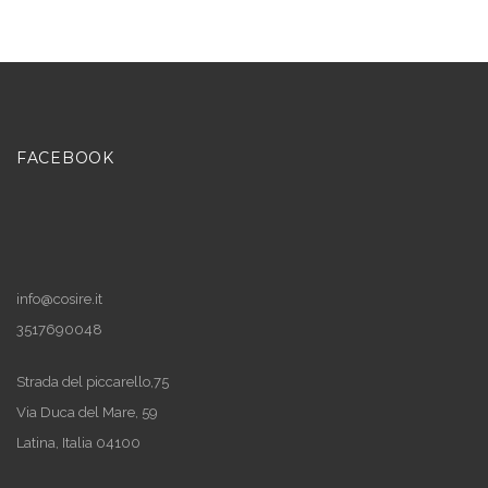
FACEBOOK
info@cosire.it
3517690048
Strada del piccarello,75
Via Duca del Mare, 59
Latina
,
Italia
04100