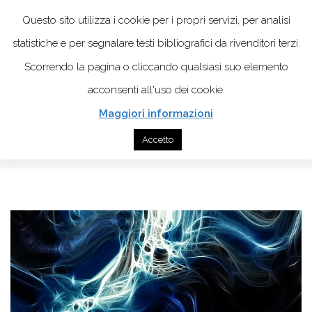
Questo sito utilizza i cookie per i propri servizi, per analisi
statistiche e per segnalare testi bibliografici da rivenditori terzi.
Scorrendo la pagina o cliccando qualsiasi suo elemento
acconsenti all'uso dei cookie.
Maggiori informazioni
Home
Training autogeno
Accetto
Il nostro respiro tra storia, scienza e medicina