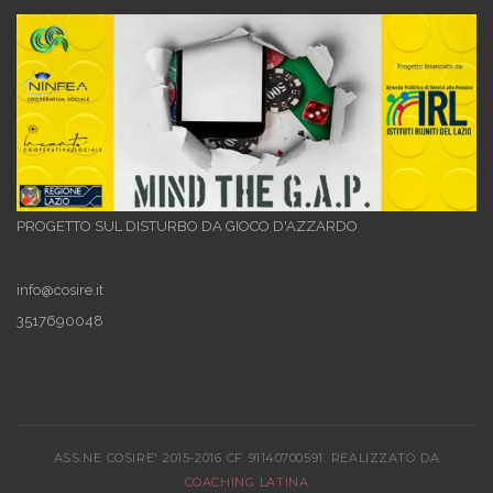
PROGETTO SUL DISTURBO DA GIOCO D'AZZARDO
info@cosire.it
3517690048
ASS.NE COSIRE' 2015-2016 CF 91140700591. REALIZZATO DA
COACHING LATINA