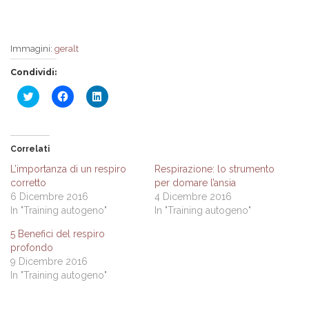
Immagini:
geralt
Condividi:
Fai
Fai
Fai
clic
clic
clic
qui
per
qui
per
condividere
per
condividere
su
condividere
su
Facebook
su
Twitter
(Si
LinkedIn
Correlati
(Si
apre
(Si
apre
in
apre
L’importanza di un respiro
Respirazione: lo strumento
in
una
in
corretto
per domare l’ansia
una
nuova
una
nuova
finestra)
nuova
6 Dicembre 2016
4 Dicembre 2016
finestra)
finestra)
In "Training autogeno"
In "Training autogeno"
5 Benefici del respiro
profondo
9 Dicembre 2016
In "Training autogeno"