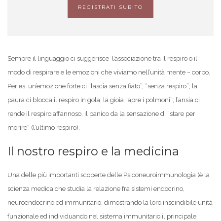
REGISTRATI SUBITO
Sempre il linguaggio ci suggerisce l’associazione tra il respiro o il
modo di respirare e le emozioni che viviamo nell’unità mente – corpo.
Per es. un’emozione forte ci “lascia senza fiato”, “senza respiro”; la
paura ci blocca il respiro in gola; la gioia “apre i polmoni”; l’ansia ci
rende il respiro affannoso, il panico da la sensazione di “stare per
morire” (l’ultimo respiro).
Il nostro respiro e la medicina
Una delle più importanti scoperte delle Psiconeuroimmunologia (è la
scienza medica che studia la relazione fra sistemi endocrino,
neuroendocrino ed immunitario, dimostrando la loro inscindibile unità
funzionale ed individuando nel sistema immunitario il principale