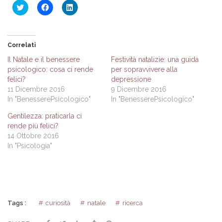
Fai
Fai
Fai
clic
clic
clic
qui
per
qui
per
condividere
per
condividere
su
condividere
su
Facebook
su
Twitter
(Si
LinkedIn
Correlati
(Si
apre
(Si
apre
in
apre
Il Natale e il benessere
Festività natalizie: una guida
in
una
in
psicologico: cosa ci rende
per sopravvivere alla
una
nuova
una
nuova
finestra)
nuova
felici?
depressione
finestra)
finestra)
11 Dicembre 2016
9 Dicembre 2016
In "BenesserePsicologico"
In "BenesserePsicologico"
Gentilezza: praticarla ci
rende più felici?
14 Ottobre 2016
In "Psicologia"
Tags :
curiosità
natale
ricerca