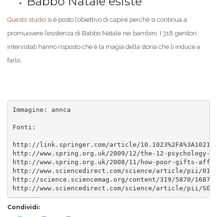
Babbo Natale esiste
Questo studio
si è posto l’obiettivo di capire perchè si continua a
promuovere l’esistenza di Babbo Natale nei bambini. I 318 genitori
intervistati hanno risposto che è la magia della storia che li induce a
farlo.
Immagine: annca

Fonti:

http://link.springer.com/article/10.1023%2FA%3A102151
http://www.spring.org.uk/2009/12/the-12-psychology-st
http://www.spring.org.uk/2008/11/how-poor-gifts-affec
http://www.sciencedirect.com/science/article/pii/0167
http://science.sciencemag.org/content/319/5870/1687

http://www.sciencedirect.com/science/article/pii/S01
Condividi: