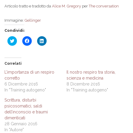
Articolo tratto e tradotto da
Alice M. Gregory
per
The conversation
Immagine:
Gellinger
Condividi:
Fai
Fai
Fai
clic
clic
clic
qui
per
qui
per
condividere
per
condividere
su
condividere
su
Facebook
su
Twitter
(Si
LinkedIn
Correlati
(Si
apre
(Si
apre
in
apre
L’importanza di un respiro
Il nostro respiro tra storia,
in
una
in
corretto
scienza e medicina
una
nuova
una
nuova
finestra)
nuova
6 Dicembre 2016
8 Dicembre 2016
finestra)
finestra)
In "Training autogeno"
In "Training autogeno"
Scrittura, disturbi
psicosomatici, saldi
dell’inconscio e traumi
dimenticati
28 Gennaio 2016
In "Autore"