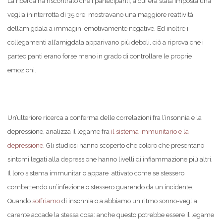
La ricerca ha riscontrato che i partecipanti, a cui era stata imposta una
veglia ininterrotta di 35 ore, mostravano una maggiore reattività
dell’amigdala a immagini emotivamente negative. Ed inoltre i
collegamenti all’amigdala apparivano più deboli, ciò a riprova che i
partecipanti erano forse meno in grado di controllare le proprie
emozioni.
Un’ulteriore ricerca a conferma delle correlazioni fra l’insonnia e la
depressione, analizza il legame fra
il sistema immunitario e la
depressione
. Gli studiosi hanno scoperto che coloro che presentano
sintomi legati alla depressione hanno livelli di infiammazione più altri.
Il loro sistema immunitario appare attivato come se stessero
combattendo un’infezione o stessero guarendo da un incidente.
Quando
soffriamo
di insonnia o a abbiamo un ritmo sonno-veglia
carente accade la stessa cosa: anche questo potrebbe essere il legame