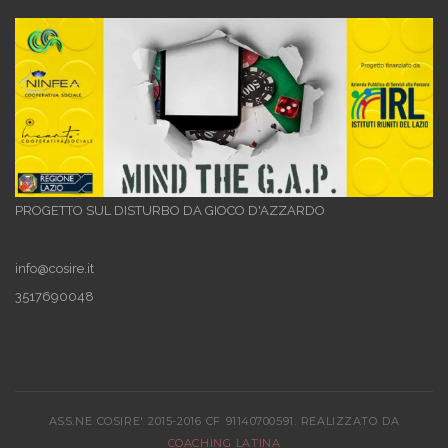
PROGETTO SUL DISTURBO DA GIOCO D'AZZARDO
info@cosire.it
3517690048
ASS.NE COSIRE' 2015-2016 CF 91140700591. REALIZZATO DA
COACHING LATINA