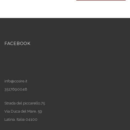
FACEBOOK
info@cosire.it
3517690048
Strada del piccarello,75
Via Duca del Mare, 59
Latina
,
Italia
04100