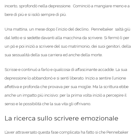
incerto, sprofondò nella depressione. Cominciò a mangiare meno e a
bere di più e si isolò sempre di più.
Una mattina, un mese dopo l’inizio del declino, Pennebaker saltà giù
dal letto e si sedette davanti alla macchina da scrivere. Si fermò lì per
un pò e poi iniziò a scrivere del suo matrimonio, dei suoi genitori, della
sua sessualità della sua carriera ed anche della morte.
Scrisse e continuò a farlo e qualcosa di affascinante accadde. La sua
depressione lo abbandonò e si sentì liberato. Inizio a sentire l’unione
affettiva e profonda che provava per sua moglie. Ma la scrittura ebbe
anche un impatto più incisivo: per la prima volta iniziò a percepire il
senso e le possibilità che la sua vita gli offrivano.
La ricerca sullo scrivere emozionale
L’aver attraversato questa fase complicata ha fatto si che Pennebaker