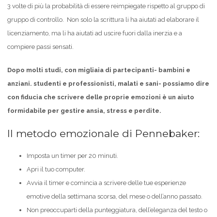
3 volte di più la probabilità di essere reimpiegate rispetto al gruppo di
gruppo di controllo. Non solo la scrittura li ha aiutati ad elaborare il
licenziamento, ma li ha aiutati ad uscire fuori dalla inerzia e a
compiere passi sensati.
Dopo molti studi, con migliaia di partecipanti- bambini e
anziani. studenti e professionisti, malati e sani- possiamo dire
con fiducia che scrivere delle proprie emozioni è un aiuto
formidabile per gestire ansia, stress e perdite.
Il metodo emozionale di Pennebaker:
Imposta un timer per 20 minuti.
Apri il tuo computer.
Avvia il timer e comincia a scrivere delle tue esperienze
emotive della settimana scorsa, del mese o dell’anno passato.
Non preoccuparti della punteggiatura, dell’eleganza del testo o