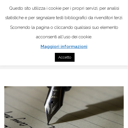
Questo sito utilizza i cookie per i propri servizi, per analisi
statistiche e per segnalare testi bibliografici da rivenditori terzi.
Scorrendo la pagina o cliccando qualsiasi suo elemento
acconsenti all'uso dei cookie.
Maggiori informazioni
Home
Laboratorio autobiografico
Accetto
Scrivere di sè: il metodo di Pennebaker