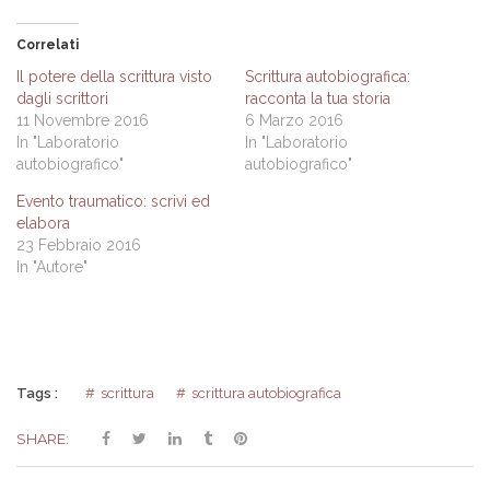
per
condividere
per
condividere
su
condividere
su
Facebook
su
Twitter
(Si
LinkedIn
Correlati
(Si
apre
(Si
apre
in
apre
Il potere della scrittura visto
Scrittura autobiografica:
in
una
in
dagli scrittori
racconta la tua storia
una
nuova
una
nuova
finestra)
nuova
11 Novembre 2016
6 Marzo 2016
finestra)
finestra)
In "Laboratorio
In "Laboratorio
autobiografico"
autobiografico"
Evento traumatico: scrivi ed
elabora
23 Febbraio 2016
In "Autore"
Tags :
scrittura
scrittura autobiografica
SHARE: