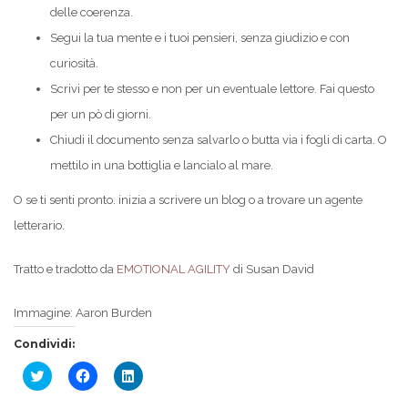
delle coerenza.
Segui la tua mente e i tuoi pensieri, senza giudizio e con
curiosità.
Scrivi per te stesso e non per un eventuale lettore. Fai questo
per un pò di giorni.
Chiudi il documento senza salvarlo o butta via i fogli di carta. O
mettilo in una bottiglia e lancialo al mare.
O se ti senti pronto. inizia a scrivere un blog o a trovare un agente
letterario.
Tratto e tradotto da
EMOTIONAL AGILITY
di Susan David
Immagine: Aaron Burden
Condividi:
Fai
Fai
Fai
clic
clic
clic
qui
per
qui